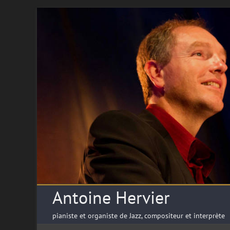
Antoine Hervier
pianiste et organiste de Jazz, compositeur et interprète