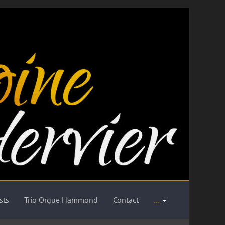
sts
Trio Orgue Hammond
Contact
…