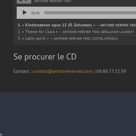
ANTOINE HERVIER TRIO
Lecteur
00:00
audio
1.
« Kinderszenen opus 15 (R. Schuman) »
— ANTOINE HERVIER TRI
2.
« Theme for Clara »
— ANTOINE HERVIER TRIO, GÉRALDINE LAURENT
3.
« Latin spirit »
— ANTOINE HERVIER TRIO, COSTEL NITESCU
Se procurer le CD
Contact :
contact@antoinehervier.com
/ 06 86 77 22 39
am