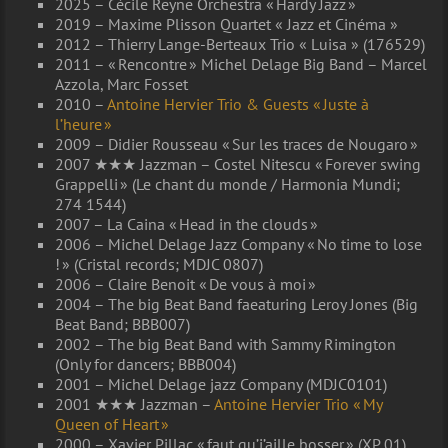
2025 – Cécile Reyne Orchestra « Hardy Jazz »
2019 – Maxime Plisson Quartet « Jazz et Cinéma »
2012 – Thierry Lange-Berteaux Trio « Luisa » (176529)
2011 – « Rencontre » Michel Delage Big Band – Marcel
Azzola, Marc Fosset
2010 –
Antoine Hervier Trio & Guests « Juste à
l’heure »
2009 – Didier Rousseau « Sur les traces de Nougaro »
2007 ★★★ Jazzman – Costel Nitescu « Forever swing
Grappelli » (Le chant du monde / Harmonia Mundi;
274 1544)
2007 – La Caina « Head in the clouds »
2006 – Michel Delage Jazz Company « No time to lose
! » (Cristal records; MDJC 0807)
2006 – Claire Benoit « De vous à moi »
2004 – The big Beat Band faeaturing Leroy Jones (Big
Beat Band; BBB007)
2002 – The big Beat Band with Sammy Rimington
(Only for dancers; BBB004)
2001 – Michel Delage jazz Company (MDJC0101)
2001 ★★★ Jazzman –
Antoine Hervier Trio « My
Queen of Heart »
2000 – Xavier Pillac « faut qu’j’aille bosser » (XP 01)