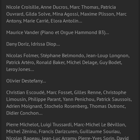
Nicole Croisille, Anne Ducros, Marc Thomas, Patricia
Ouvrard, Gilda Solve, Mina Agossi, Maxime Plisson, Marc
Antony, Marie Carrié, Elora Antolin…
Maurice Vander (Piano et Orgue Hammond B3)…
Dany Doriz, Idrissa Diop…
Nicolas Folmer, Stéphane Belmondo, Jean-Loup Longnon,
Patrick Artéro, Ronald Baker, Michel Delage, Guy Bodet,
Leroy Jones…
Olivier Destefany…
Christian Escoudé, Marc Fosset, Gilles Renne, Christophe
Limousin, Philippe Parant, Yann Penichou, Patrick Saussois,
Adrien Moignard, Stochelo Rosenberg, Thomas Dutronc,
Didier Conchon…
Pierre Michelot, Luigi Trussardi, Marc-Michel Le Bévillon,
Michel Zénino, Francis Darizcuren, Guillaume Souriau,
Nicolas Rageau, Jean-Luc Arramy, Pierre-Yves Sorin, David